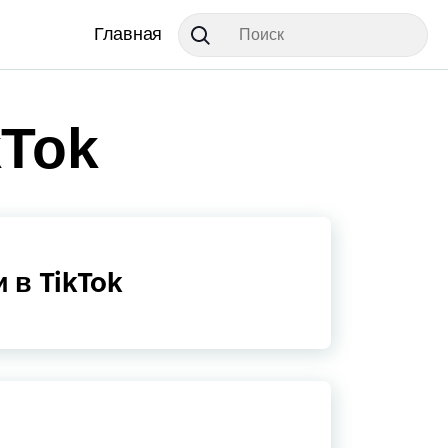
Главная
kTok
 в TikTok