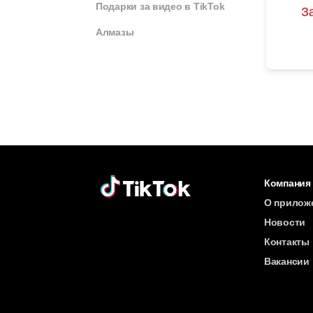
Подарки за видео в TikTok
З
Алмазы
Компания
О прилож
Новости
Контакты
Вакансии