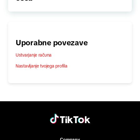
Uporabne povezave
Ustvarjanje računa
Nastavljanje tvojega profila
Company