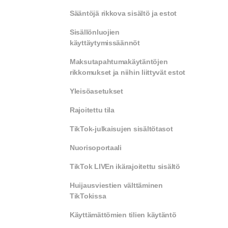
Sääntöjä rikkova sisältö ja estot
Sisällönluojien
käyttäytymissäännöt
Maksutapahtumakäytäntöjen
rikkomukset ja niihin liittyvät estot
Yleisöasetukset
Rajoitettu tila
TikTok-julkaisujen sisältötasot
Nuorisoportaali
TikTok LIVEn ikärajoitettu sisältö
Huijausviestien välttäminen
TikTokissa
Käyttämättömien tilien käytäntö