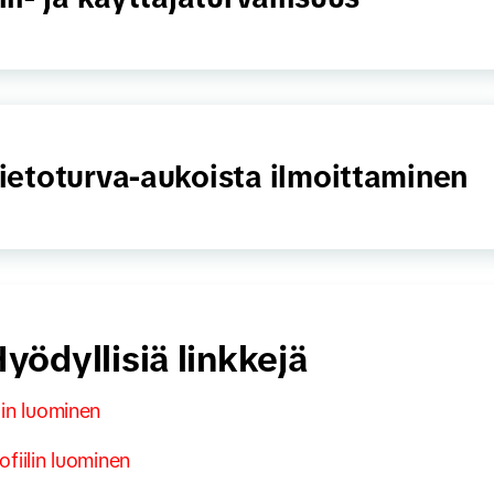
ietoturva-aukoista ilmoittaminen
yödyllisiä linkkejä
lin luominen
ofiilin luominen