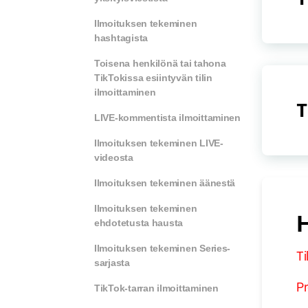
Ilmoituksen tekeminen
hashtagista
Toisena henkilönä tai tahona
TikTokissa esiintyvän tilin
ilmoittaminen
T
LIVE-kommentista ilmoittaminen
Ilmoituksen tekeminen LIVE-
videosta
Ilmoituksen tekeminen äänestä
Ilmoituksen tekeminen
H
ehdotetusta hausta
Ilmoituksen tekeminen Series-
Ti
sarjasta
Pr
TikTok-tarran ilmoittaminen