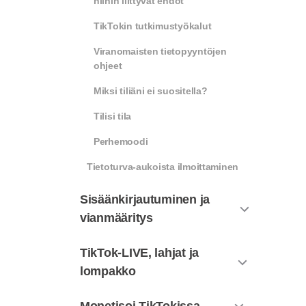
niihin liittyvät ehdot
TikTokin tutkimustyökalut
Viranomaisten tietopyyntöjen
ohjeet
Miksi tiliäni ei suositella?
Tilisi tila
Perhemoodi
Tietoturva-aukoista ilmoittaminen
Sisäänkirjautuminen ja
vianmääritys
TikTok-LIVE, lahjat ja
lompakko