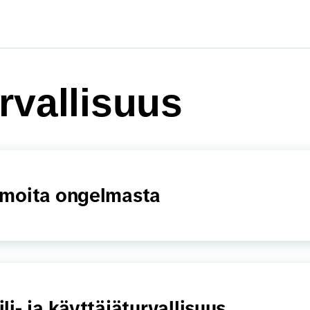
rvallisuus
lmoita ongelmasta
ili- ja käyttäjäturvallisuus