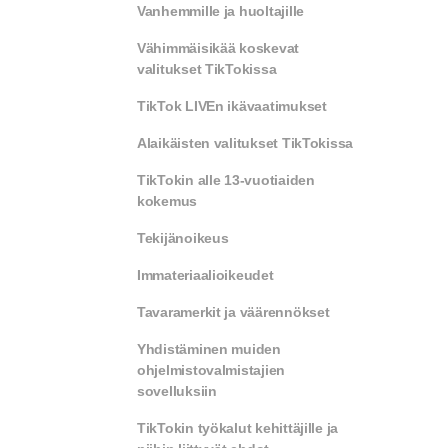
Vanhemmille ja huoltajille
Vähimmäisikää koskevat
valitukset TikTokissa
TikTok LIVEn ikävaatimukset
Alaikäisten valitukset TikTokissa
TikTokin alle 13-vuotiaiden
kokemus
Tekijänoikeus
Immateriaalioikeudet
Tavaramerkit ja väärennökset
Yhdistäminen muiden
ohjelmistovalmistajien
sovelluksiin
TikTokin työkalut kehittäjille ja