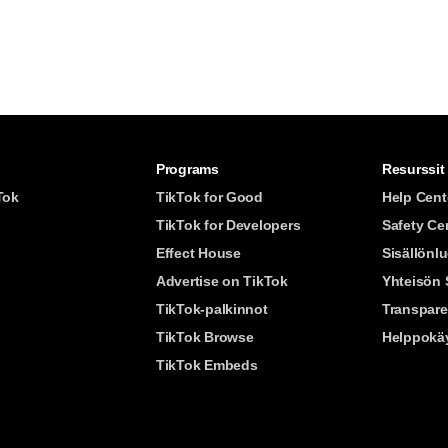
Programs
Resurssit
Tok
TikTok for Good
Help Cent
TikTok for Developers
Safety Ce
Effect House
Sisällönl
Advertise on TikTok
Yhteisön 
TikTok-palkinnot
Transpar
TikTok Browse
Helppokäy
TikTok Embeds