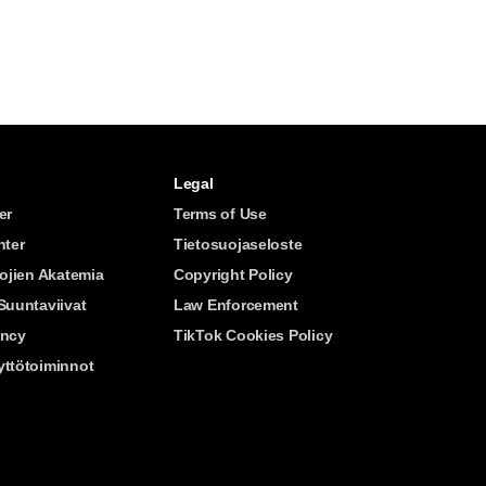
Legal
er
Terms of Use
nter
Tietosuojaseloste
uojien Akatemia
Copyright Policy
Suuntaviivat
Law Enforcement
ency
TikTok Cookies Policy
ttötoiminnot