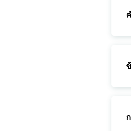
ค
ข
ก