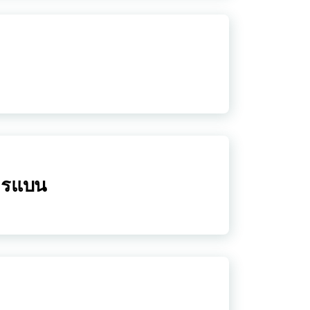
ารแบน