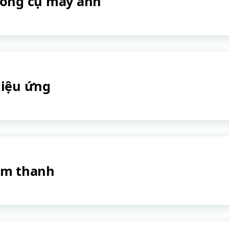
ông cụ máy ảnh
iệu ứng
m thanh