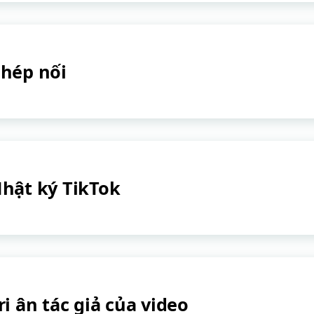
hép nối
hật ký TikTok
ri ân tác giả của video