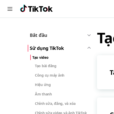
Tạ
Bắt đầu
Sử dụng TikTok
Tạo video
Tạo bài đăng
T
Công cụ máy ảnh
Hiệu ứng
Âm thanh
Chỉnh sửa, đăng, và xóa
Chỉnh sửa video và ảnh TikTok