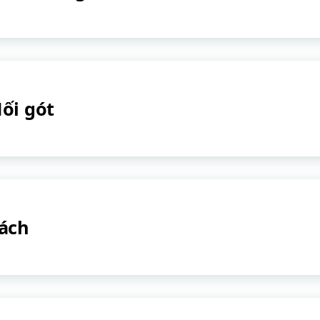
ối gót
ách