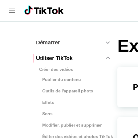
Ex
Démarrer
Utiliser TikTok
Créer des vidéos
Publier du contenu
P
Outils de l'appareil photo
Effets
Sons
Modifier, publier et supprimer
O
Éditer des vidéos et photos TikTok