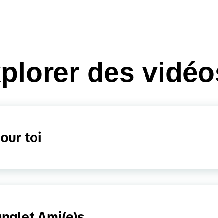
plorer des vidéo
our toi
nglet Ami(e)s