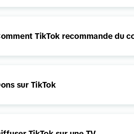
omment TikTok recommande du c
ons sur TikTok
iffuser TikTok sur une TV